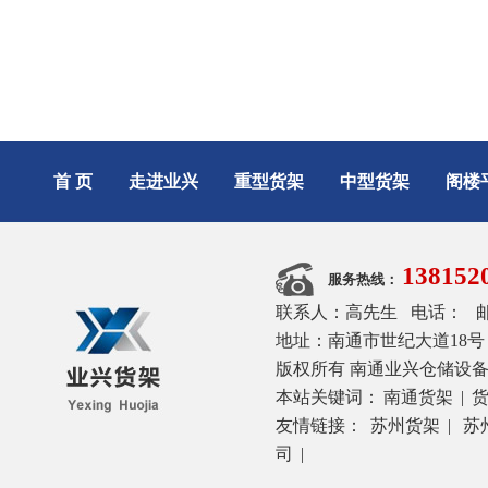
首 页
走进业兴
重型货架
中型货架
阁楼
1381
服务热线：
联系人：高先生 电话： 邮箱：2
地址：南通市世纪大道18号 网址：h
版权所有 南通业兴仓储设备有
本站关键词：
南通货架
|
友情链接：
苏州货架
|
苏
司
|