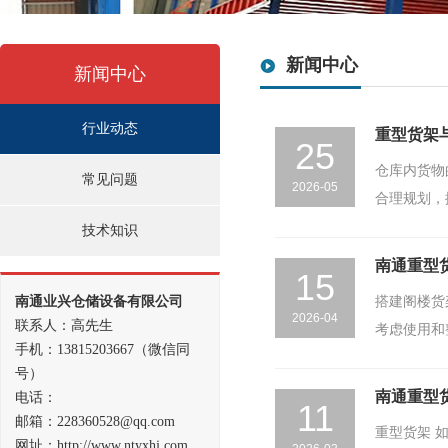
新闻中心
新闻中心
行业动态
重型货架
25
仓库内货物
常见问题
2026-05
合理规划，
技术知识
南通重型
15
南通业兴仓储设备有限公司
搭建阁楼货
2026-04
联系人：高先生
考虑使用和
手机：13815203667（微信同
号）
南通重型
电话：
11
邮箱：228360528@qq.com
重型货架 
网址：http://www.ntyxhj.com