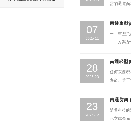
2026-03
需的通道面
南通重型
07
一、重型货
2025-11
——方案探
南通轻型
28
任何东西都
2025-03
寿命。关于
南通货架
23
随着科技的
2024-12
化立体仓库