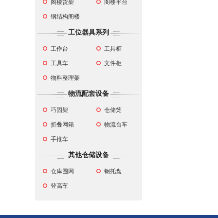
阁楼货架
阁楼平台
钢结构阁楼
工位器具系列
工作台
工具柜
工具车
文件柜
物料整理架
物流配套设备
巧固架
仓储笼
折叠网箱
物流台车
手推车
其他仓储设备
仓库围网
钢托盘
登高车